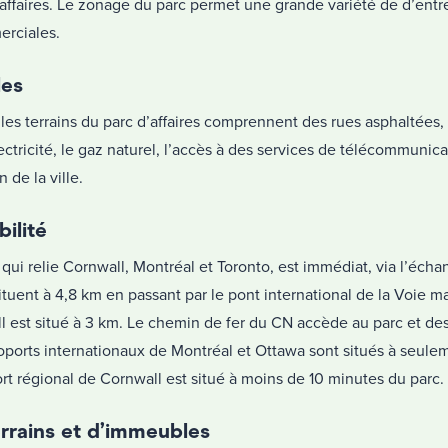
’affaires. Le zonage du parc permet une grande variété de d’entr
erciales.
les
 les terrains du parc d’affaires comprennent des rues asphaltées
lectricité, le gaz naturel, l’accès à des services de télécommunic
 de la ville.
ilité
, qui relie Cornwall, Montréal et Toronto, est immédiat, via l’éch
situent à 4,8 km en passant par le pont international de la Voie ma
 est situé à 3 km. Le chemin de fer du CN accède au parc et des
roports internationaux de Montréal et Ottawa sont situés à seul
ort régional de Cornwall est situé à moins de 10 minutes du parc.
errains et d’immeubles