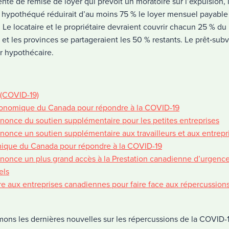
te de remise de loyer qui prévoit un moratoire sur l’expulsion, l
ypothéqué réduirait d’au moins 75 % le loyer mensuel payable p
 Le locataire et le propriétaire devraient couvrir chacun 25 % du 
t les provinces se partageraient les 50 % restants. Le prêt‑subv
r hypothécaire.
 (COVID-19)
économique du Canada pour répondre à la COVID-19
nnonce du soutien supplémentaire pour les petites entreprises
nonce un soutien supplémentaire aux travailleurs et aux entrepr
mique du Canada pour répondre à la COVID-19
nnonce un plus grand accès à la Prestation canadienne d’urgence
els
e aux entreprises canadiennes pour faire face aux répercussio
mons les dernières nouvelles sur les répercussions de la COVID-1