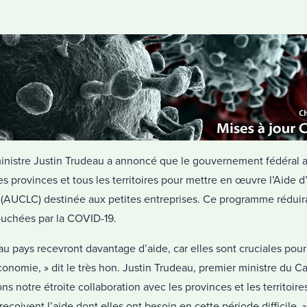
ministre Justin Trudeau a annoncé que le gouvernement fédéral 
es provinces et tous les territoires pour mettre en œuvre l’Aide
 (AUCLC) destinée aux petites entreprises. Ce programme réduira
touchées par la COVID-19.
 au pays recevront davantage d’aide, car elles sont cruciales pour
nomie, » dit le très hon. Justin Trudeau, premier ministre du Ca
s notre étroite collaboration avec les provinces et les territoire
eçoivent l’aide dont elles ont besoin en cette période difficile. »