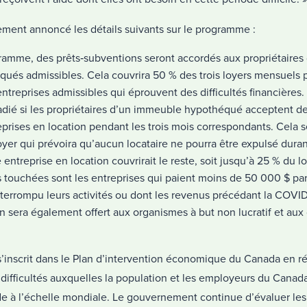
ent annoncé les détails suivants sur le programme :
ramme, des prêts‑subventions seront accordés aux propriétaire
és admissibles. Cela couvrira 50 % des trois loyers mensuels p
 entreprises admissibles qui éprouvent des difficultés financières.
radié si les propriétaires d’un immeuble hypothéqué acceptent d
eprises en location pendant les trois mois correspondants. Cela se
yer qui prévoira qu’aucun locataire ne pourra être expulsé duran
e entreprise en location couvrirait le reste, soit jusqu’à 25 % du lo
s touchées sont les entreprises qui paient moins de 50 000 $ par
terrompu leurs activités ou dont les revenus précédant la COVID
n sera également offert aux organismes à but non lucratif et au
s’inscrit dans le Plan d’intervention économique du Canada en 
 difficultés auxquelles la population et les employeurs du Canad
ude à l’échelle mondiale. Le gouvernement continue d’évaluer les