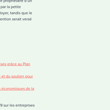
e propriétaire d’un
ar la petite
loyer, tandis que le
ention serait versé
ises grâce au Plan
 et du soutien pour
ns économiques de la
9 sur les entreprises