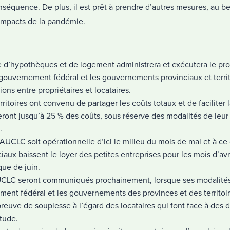
séquence. De plus, il est prêt à prendre d’autres mesures, au bes
 impacts de la pandémie.
 d’hypothèques et de logement administrera et exécutera le p
 gouvernement fédéral et les gouvernements provinciaux et territ
ons entre propriétaires et locataires.
erritoires ont convenu de partager les coûts totaux et de facilite
ront jusqu’à 25 % des coûts, sous réserve des modalités de leur
.
’AUCLC soit opérationnelle d’ici le milieu du mois de mai et à ce 
x baissent le loyer des petites entreprises pour les mois d’avri
que de juin.
’AUCLC seront communiqués prochainement, lorsque ses modalités 
ent fédéral et les gouvernements des provinces et des territo
preuve de souplesse à l’égard des locataires qui font face à des d
itude.