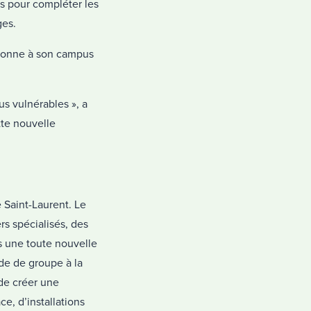
is pour compléter les
ges.
rsonne à son campus
s vulnérables », a
tte nouvelle
e Saint-Laurent. Le
s spécialisés, des
s une toute nouvelle
de de groupe à la
de créer une
e, d’installations