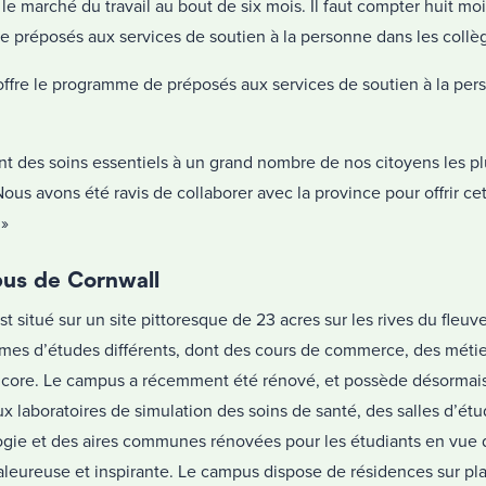
le marché du travail au bout de six mois. Il faut compter huit mo
 préposés aux services de soutien à la personne dans les collè
offre le programme de préposés aux services de soutien à la pe
t des soins essentiels à un grand nombre de nos citoyens les plu
Nous avons été ravis de collaborer avec la province pour offrir ce
 »
us de Cornwall
 situé sur un site pittoresque de 23 acres sur les rives du fleuv
es d’études différents, dont des cours de commerce, des métier
 encore. Le campus a récemment été rénové, et possède désormai
 laboratoires de simulation des soins de santé, des salles d’étu
logie et des aires communes rénovées pour les étudiants en vue 
eureuse et inspirante. Le campus dispose de résidences sur plac