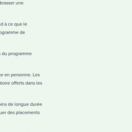
mbrasser une
d à ce que le
programme de
es du programme
que en personne. Les
oire offerts dans les
oins de longue durée
tuer des placements