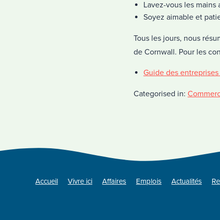
Lavez-vous les mains a
Soyez aimable et pati
Tous les jours, nous résu
de Cornwall. Pour les cons
Guide des entreprises
Categorised in:
Commer
Accueil
Vivre ici
Affaires
Emplois
Actualités
Re