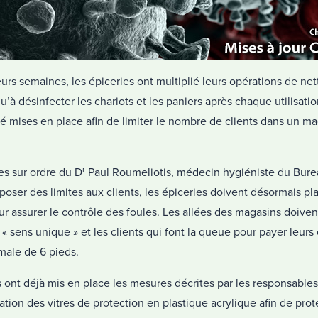
rs semaines, les épiceries ont multiplié leurs opérations de ne
qu’à désinfecter les chariots et les paniers après chaque utilisati
 mises en place afin de limiter le nombre de clients dans un ma
r
es sur ordre du D
Paul Roumeliotis, médecin hygiéniste du Burea
mposer des limites aux clients, les épiceries doivent désormais p
r assurer le contrôle des foules. Les allées des magasins doive
 sens unique » et les clients qui font la queue pour payer leurs
male de 6 pieds.
ont déjà mis en place les mesures décrites par les responsables
tion des vitres de protection en plastique acrylique afin de proté