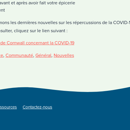
vant et après avoir fait votre épicerie
ent
mons les dernières nouvelles sur les répercussions de la COVID-1
ulter, cliquez sur le lien suivant :
 de Cornwall concernant la COVID-19
ce
,
Communauté
,
Général
,
Nouvelles
ssources
Contactez-nous